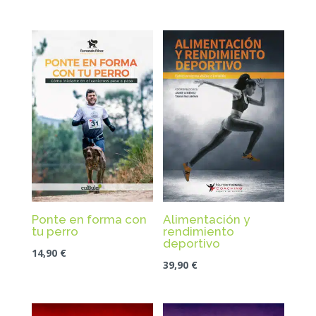
Ponte en forma con
Alimentación y
tu perro
rendimiento
deportivo
14,90
€
39,90
€