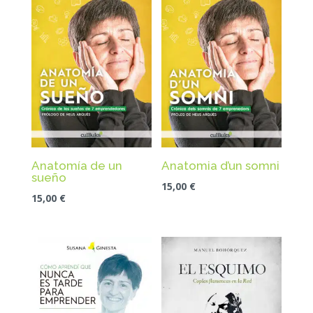
Anatomía de un
Anatomia d’un somni
sueño
15,00
€
15,00
€