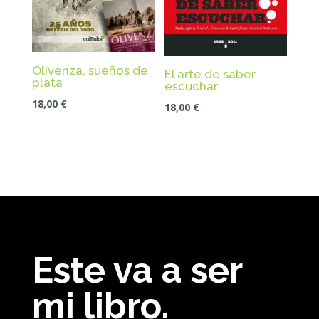
Olivenza, sueños de
El arte de saber
plata
escuchar
18,00
€
18,00
€
Este va a ser
mi libro.