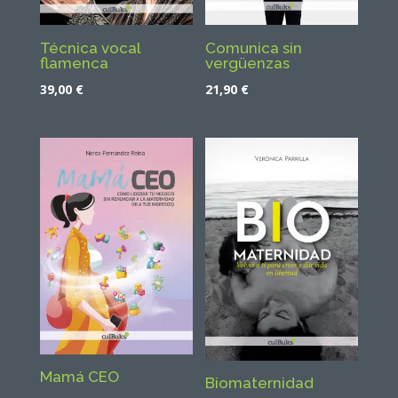
Técnica vocal
Comunica sin
flamenca
vergüenzas
39,00
€
21,90
€
Mamá CEO
Biomaternidad