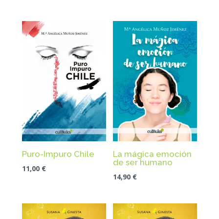
Puro-Impuro Chile
La mágica emoción
de ser humano
11,00
€
14,90
€