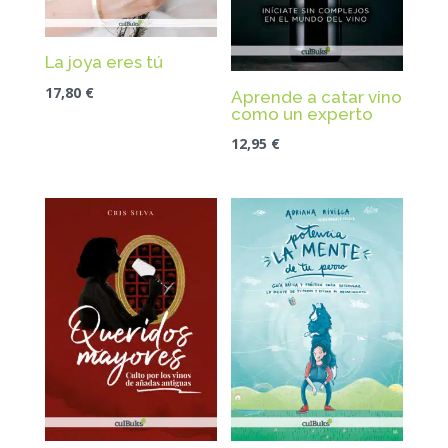
La joya eres tú
17,80
€
Aprende a catar vino
como un experto
12,95
€