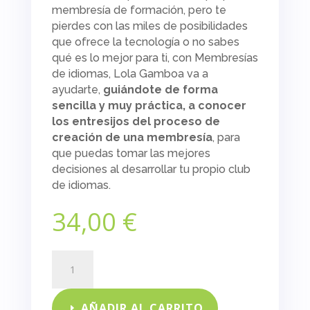
membresía de formación, pero te
pierdes con las miles de posibilidades
que ofrece la tecnología o no sabes
qué es lo mejor para ti, con
Membresías
de idiomas
, Lola Gamboa va a
ayudarte,
guiándote de forma
sencilla y muy práctica, a conocer
los entresijos del proceso de
creación de una membresía
, para
que puedas tomar las mejores
decisiones al desarrollar tu propio club
de idiomas.
34,00
€
Membresías
de
idiomas
cantidad
AÑADIR AL CARRITO