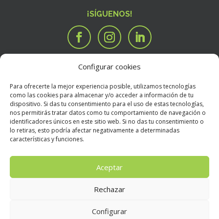
¡SÍGUENOS!
Configurar cookies
SERVICIOS
Tengo una idea

Para ofrecerte la mejor experiencia posible, utilizamos tecnologías
Tengo un manuscrito
i
como las cookies para almacenar y/o acceder a información de tu
dispositivo. Si das tu consentimiento para el uso de estas tecnologías,
Necesito que alguien valore mi libro
R
nos permitirás tratar datos como tu comportamiento de navegación o
BOOKSTORE
identificadores únicos en este sitio web. Si no das tu consentimiento o
Condiciones Generales de Contratación
E
lo retiras, esto podría afectar negativamente a determinadas
características y funciones.
Política de devoluciones
E
Política de envíos
E
Aceptar
Rechazar
Aviso Legal
E
Configurar
Política de privacidad
E