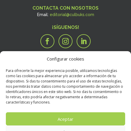
CONTACTA CON NOSOTROS
Email:
editorial@culbuks.com
¡SÍGUENOS!
Configurar cookies
SERVICIOS
Tengo una idea

Para ofrecerte la mejor experiencia posible, utilizamos tecnologías
Tengo un manuscrito
i
como las cookies para almacenar y/o acceder a información de tu
dispositivo. Si das tu consentimiento para el uso de estas tecnologías,
Necesito que alguien valore mi libro
R
nos permitirás tratar datos como tu comportamiento de navegación o
BOOKSTORE
identificadores únicos en este sitio web. Si no das tu consentimiento o
Condiciones Generales de Contratación
E
lo retiras, esto podría afectar negativamente a determinadas
características y funciones.
Política de devoluciones
E
Política de envíos
E
Aceptar