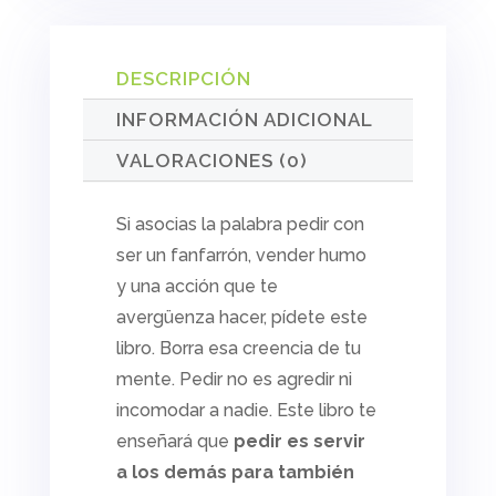
objetivos
cantidad
DESCRIPCIÓN
INFORMACIÓN ADICIONAL
VALORACIONES (0)
Si asocias la palabra pedir con
ser un fanfarrón, vender humo
y una acción que te
avergüenza hacer, pídete este
libro. Borra esa creencia de tu
mente. Pedir no es agredir ni
incomodar a nadie. Este libro te
enseñará que
pedir es servir
a los demás para también