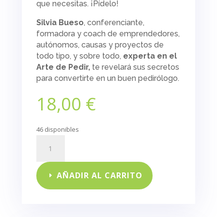
que necesitas. ¡Pídelo!
Silvia Bueso
, conferenciante,
formadora y
coach
de emprendedores,
autónomos, causas y proyectos de
todo tipo, y sobre todo,
experta en el
Arte de Pedir,
te revelará sus secretos
para convertirte en un buen
pedirólogo.
18,00
€
46 disponibles
El
arte
de
pedir
AÑADIR AL CARRITO
para
conseguir
tus