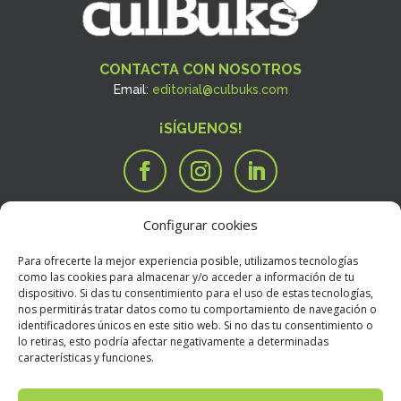
CONTACTA CON NOSOTROS
Email:
editorial@culbuks.com
¡SÍGUENOS!
Configurar cookies
SERVICIOS
Tengo una idea

Para ofrecerte la mejor experiencia posible, utilizamos tecnologías
Tengo un manuscrito
i
como las cookies para almacenar y/o acceder a información de tu
dispositivo. Si das tu consentimiento para el uso de estas tecnologías,
Necesito que alguien valore mi libro
R
nos permitirás tratar datos como tu comportamiento de navegación o
BOOKSTORE
identificadores únicos en este sitio web. Si no das tu consentimiento o
Condiciones Generales de Contratación
E
lo retiras, esto podría afectar negativamente a determinadas
características y funciones.
Política de devoluciones
E
Política de envíos
E