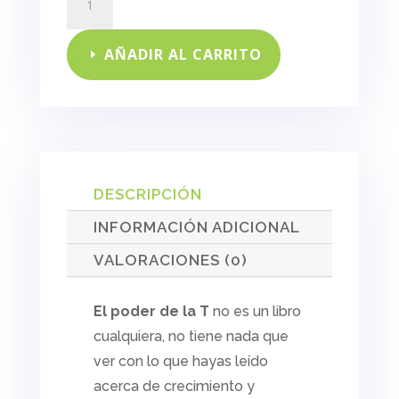
poder
de
la
AÑADIR AL CARRITO
T
cantidad
DESCRIPCIÓN
INFORMACIÓN ADICIONAL
VALORACIONES (0)
El poder de la T
no es un libro
cualquiera, no tiene nada que
ver con lo que hayas leído
acerca de crecimiento y