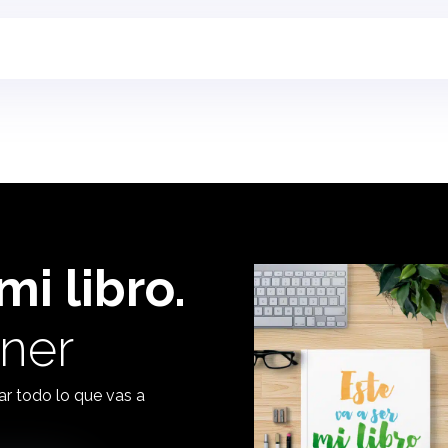
mi libro.
ner
ar todo lo que vas a