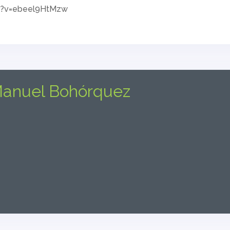
h?v=ebeel9HtMzw
anuel Bohórquez