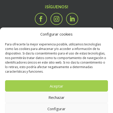
¡SÍGUENOS!
Configurar cookies
SERVICIOS
Tengo una idea

Para ofrecerte la mejor experiencia posible, utilizamos tecnologías
Tengo un manuscrito
i
como las cookies para almacenar y/o acceder a información de tu
dispositivo. Si das tu consentimiento para el uso de estas tecnologías,
Necesito que alguien valore mi libro
R
nos permitirás tratar datos como tu comportamiento de navegación o
BOOKSTORE
identificadores únicos en este sitio web. Si no das tu consentimiento o
Condiciones Generales de Contratación
E
lo retiras, esto podría afectar negativamente a determinadas
características y funciones.
Política de devoluciones
E
Política de envíos
E
Aceptar
Rechazar
Aviso Legal
E
Configurar
Política de privacidad
E