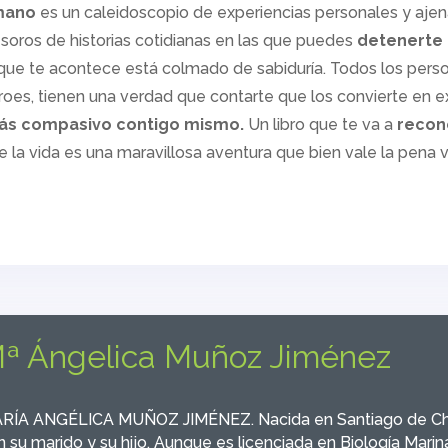
mano
es un caleidoscopio de experiencias personales y ajen
oros de historias cotidianas en las que puedes
detenerte 
ue te acontece está colmado de sabiduría. Todos los perso
oes, tienen una verdad que contarte que los convierte en e
más compasivo contigo mismo.
Un libro que te va a
reconc
e la vida es una maravillosa aventura que bien vale la pena vi
ª Ángelica Muñoz Jiménez
RÍA ANGÉLICA MUÑOZ JIMÉNEZ. Nacida en Santiago de Chile
 su marido y su hijo. Aunque es licenciada en Biología Marin