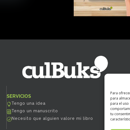
Para ofrece
SERVICIOS
B
para almace
para el uso
Tengo una idea

E
comportamie
Tengo un manuscrito
i
E
tu consenti
Necesito que alguien valore mi libro
característi
R
E