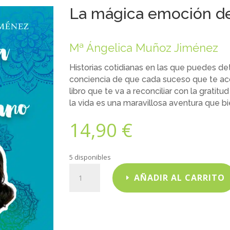
La mágica emoción d
Mª Ángelica Muñoz Jiménez
Historias cotidianas en las que puedes de
conciencia de que cada suceso que te ac
libro que te va a reconciliar con la grati
la vida es una maravillosa aventura que bie
14,90
€
5 disponibles
La
AÑADIR AL CARRITO
mágica
emoción
de
ser
humano