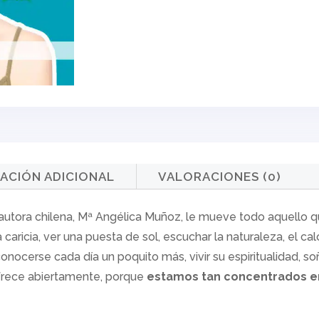
cantidad
ACIÓN ADICIONAL
VALORACIONES (0)
 autora chilena, Mª Angélica Muñoz, le mueve todo aquello 
caricia, ver una puesta de sol, escuchar la naturaleza, el calor
 conocerse cada día un poquito más, vivir su espiritualidad, s
ofrece abiertamente, porque
estamos tan concentrados en