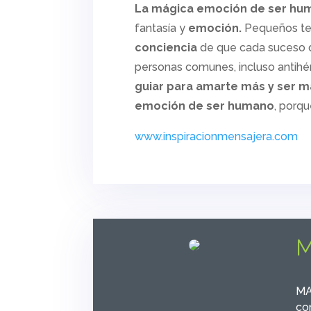
La mágica emoción de ser hu
fantasía y
emoción.
Pequeños tes
conciencia
de que cada suceso q
personas comunes, incluso antihér
guiar para amarte más y ser 
emoción de ser humano
, porqu
www.inspiracionmensajera.com
M
MA
con