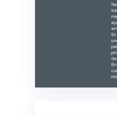
Na
tr
mi
ay
em
Es 
une
pe
pro
des
En
cu
re