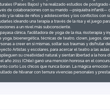
turales (Países Bajos) y ha realizado estudios de postgrado 
avés de colaboraciones con su marido —psiquiatra infantil— cu
edo y la rabia de niños y adolescentes y los conflictos con s
udarles ideando una terapia a través de la risa y el juego pa
ociones a un nivel más subconsciente.
payasa clínica, facilitadora de yoga de la risa, risoterapia y 
 yoga, bioenergética, técnicas de teatro, clown, juegos, danz
rsonas a creer en sí mismas, soltar sus traumas y disfrutar d
yecto Artistas y escolares, para acercar el teatro a las aulas
plieguen su creatividad natural y sientan libertad a la hora d
 el año 2011 (Chile) ganó una mención honrosa en el concurs
ento corto Los chicos que nunca lloran. La mágica emoción d
sultado de hilvanar con ternura vivencias personales y prest