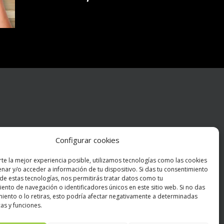
Configurar cookies
rte la mejor experiencia posible, utilizamos tecnologías como las cookies
OOKSTORE
nar y/o acceder a información de tu dispositivo. Si das tu consentimiento
 de estas tecnologías, nos permitirás tratar datos como tu
Condiciones Generales de Contratación
nto de navegación o identificadores únicos en este sitio web. Si no das
Política de devoluciones
miento o lo retiras, esto podría afectar negativamente a determinadas
Política de envíos
cas y funciones.