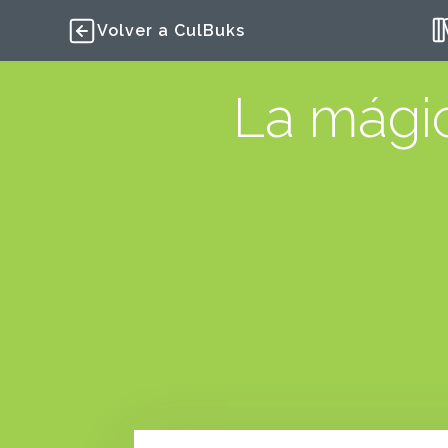
Volver a CulBuks
La mági