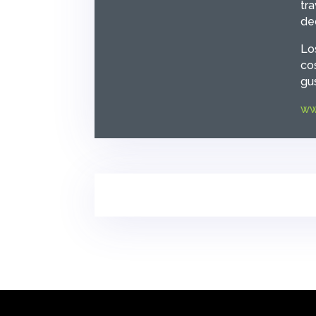
tr
de
Los
co
gu
ww