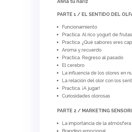
Afina tu nariz
PARTE 1 / EL SENTIDO DEL OL
Funcionamiento
Practica. Al rico yogurt de fruta
Practica. ¿Qué sabores eres ca
Aroma y recuerdo
Practica. Regreso al pasado
El cerebro
La influencia de los olores en
La relación del olor con los sen
Practica. ¡A jugar!
Curiosidades olorosas
PARTE 2 / MARKETING SENSOR
La importancia de la atmósfera
Branding emocional