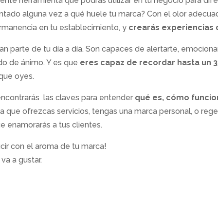
ente herramienta que podrás utilizar en tu negocio para dif
untado alguna vez a qué huele tu marca? Con el olor adecu
ermanencia en tu establecimiento, y
crearás experiencias
 parte de tu día a día. Son capaces de alertarte, emocionart
ado de ánimo. Y es que
eres capaz de recordar hasta un 
 que oyes.
ncontrarás las claves para entender
qué es, cómo funcio
 que ofrezcas servicios, tengas una marca personal, o rege
ue enamorarás a tus clientes.
cir con el aroma de tu marca!
 va a gustar.