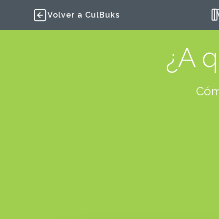
Volver a CulBuks
¿A q
Cómo