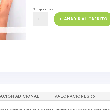
3 disponibles
¿A
AÑADIR AL CARRITO
qué
huelen
las
marcas?
cantidad
ACIÓN ADICIONAL
VALORACIONES (0)