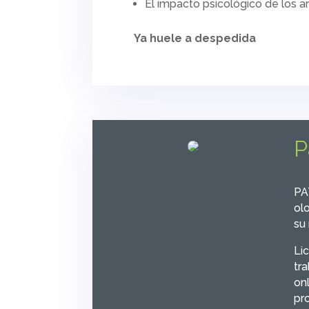
El impacto psicológico de los 
Ya huele a despedida
P
PA
ol
su
Li
tr
on
pro