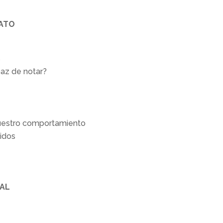
FATO
s
paz de notar?
 nuestro comportamiento
tidos
IAL