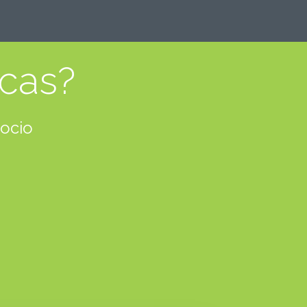
rcas?
gocio