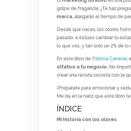
El
marketing olfativo
es una pot
golpe de fragancia. ¿Te has preg
marca
, alargarás el tiempo de p
Desde que naces, los olores forman
pasado, e incluso cambiar tu est
lo que ves, y tan solo un 2% de lo
En este libro de
Patricia Carreras
e
olfativo a tu negocio.
No importa
crear una receta secreta con la q
¡Prepárate para emocionar y sedu
Me da en la nariz que este libro te
ÍNDICE
Mi historia con los olores