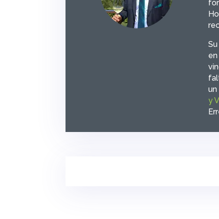
fo
Hos
re
Su
en
vi
fa
un 
y 
Er