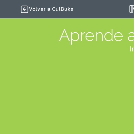
Volver a CulBuks
Aprende a
I