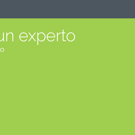
un experto
no