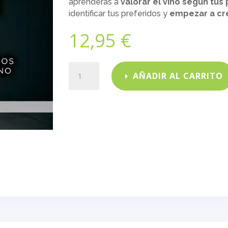
aprenderás a
valorar el vino según tus
identificar tus preferidos y
empezar a cre
12,95
€
Aprende
AÑADIR AL CARRITO
a
catar
vino
como
un
experto
cantidad