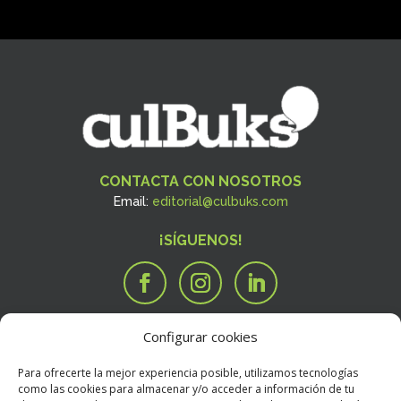
CONTACTA CON NOSOTROS
Email:
editorial@culbuks.com
¡SÍGUENOS!
Configurar cookies
SERVICIOS
Tengo una idea

Para ofrecerte la mejor experiencia posible, utilizamos tecnologías
Tengo un manuscrito
i
como las cookies para almacenar y/o acceder a información de tu