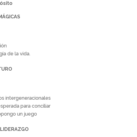
ósito
MÁGICAS
ión
gía de la vida.
UTURO
os intergeneracionales
perada para conciliar
propongo un juego
 LIDERAZGO