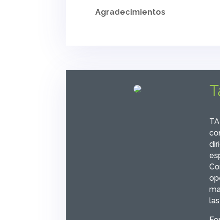
Agradecimientos
T
TA
co
di
es
Co
op
man
las
Fo