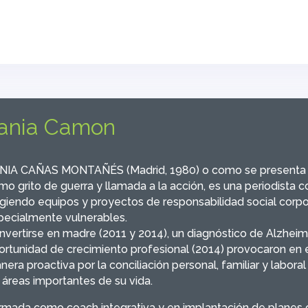
ania Camon
NIA CAÑAS MONTAÑÉS (Madrid, 1980) o como se presenta en
mo grito de guerra y llamada a la acción, es una periodista 
rigiendo equipos y proyectos de responsabilidad social corpo
pecialmente vulnerables.
nvertirse en madre (2011 y 2014), un diagnóstico de Alzhei
ortunidad de crecimiento profesional (2014) provocaron en e
era proactiva por la conciliación personal, familiar y labor
 áreas importantes de su vida.
rmada como coach integrativa y en implantación de planes d