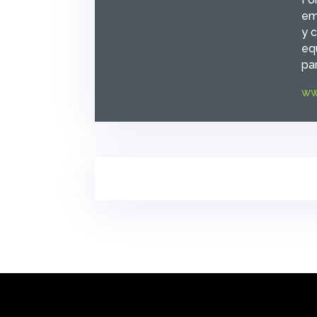
em
y 
eq
par
ww