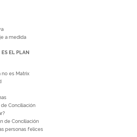
va
raje a medida
 ES EL PLAN
a no es Matrix
d
nas
 de Conciliación
ar?
lan de Conciliación
las personas felices