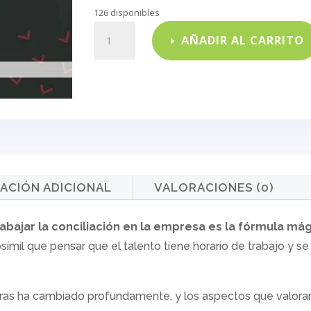
126 disponibles
No
AÑADIR AL CARRITO
es
magia,
es
conciliación
cantidad
ACIÓN ADICIONAL
VALORACIONES (0)
rabajar la conciliación en la empresa es la fórmula mág
osímil que pensar que el talento tiene horario de trabajo y
oras ha cambiado profundamente, y los aspectos que valoran a