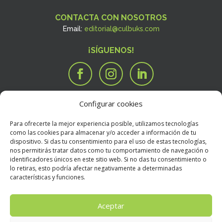
CONTACTA CON NOSOTROS
Email:
editorial@culbuks.com
¡SÍGUENOS!
Configurar cookies
SERVICIOS
Tengo una idea

Para ofrecerte la mejor experiencia posible, utilizamos tecnologías
Tengo un manuscrito
i
como las cookies para almacenar y/o acceder a información de tu
dispositivo. Si das tu consentimiento para el uso de estas tecnologías,
Necesito que alguien valore mi libro
R
nos permitirás tratar datos como tu comportamiento de navegación o
BOOKSTORE
identificadores únicos en este sitio web. Si no das tu consentimiento o
Condiciones Generales de Contratación
E
lo retiras, esto podría afectar negativamente a determinadas
características y funciones.
Política de devoluciones
E
Política de envíos
E
Aceptar