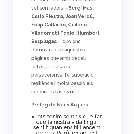
set somiadors —
Sergi Mas,
Carla Riestra, Joan Verdú,
Felip Gallardo, Guillem
Viladomat i Paola i Humbert
Sasplugas
— que ens
demostren en aquestes
pàgines que amb treball,
esforç, dedicació,
perseverança, fe, superació,
resiliència i molta passió els
somnis es fan realitat.
Pròleg de Neus Arqués.
«Tots tenim somnis que fan
que la nostra vida tingui
sentit quan ens hi llancem
de cap. Però, en aquest