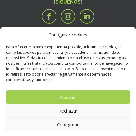
¡SÍGUENOS!
Configurar cookies
SERVICIOS
Tengo una idea

Para ofrecerte la mejor experiencia posible, utilizamos tecnologías
Tengo un manuscrito
i
como las cookies para almacenar y/o acceder a información de tu
dispositivo. Si das tu consentimiento para el uso de estas tecnologías,
Necesito que alguien valore mi libro
R
nos permitirás tratar datos como tu comportamiento de navegación o
BOOKSTORE
identificadores únicos en este sitio web. Si no das tu consentimiento o
Condiciones Generales de Contratación
E
lo retiras, esto podría afectar negativamente a determinadas
características y funciones.
Política de devoluciones
E
Política de envíos
E
Aceptar
Rechazar
Aviso Legal
E
Configurar
Política de privacidad
E
Condiciones de uso
E