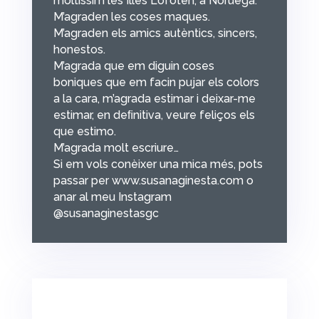
moltíssim les Illes Lofoten, a Noruega.
M’agraden les coses maques.
M’agraden els amics autèntics, sincers,
honestos.
M’agrada que em diguin coses
boniques que em facin pujar els colors
a la cara, m’agrada estimar i deixar-me
estimar, en deﬁnitiva, veure feliços els
que estimo.
M’agrada molt escriure…
Si em vols conèixer una mica més, pots
passar per www.susanaginesta.com o
anar al meu Instagram
@susanaginestasgc