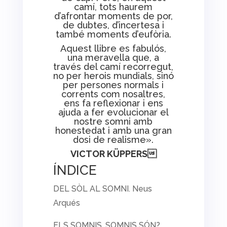
camí, tots haurem
d’afrontar moments de por,
de dubtes, d’incertesa i
també moments d’eufòria.
Aquest llibre es fabulós,
una meravella que, a
través del camí recorregut,
no per herois mundials, sinó
per persones normals i
corrents com nosaltres,
ens fa reflexionar i ens
ajuda a fer evolucionar el
nostre somni amb
honestedat i amb una gran
dosi de realisme».
VICTOR KÜPPERS
ÍNDICE
DEL SÒL AL SOMNI. Neus
Arqués
ELS SOMNIS, SOMNIS SÓN?