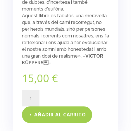
de dubtes, d’incertesa i també
moments d’eufòria.
Aquest llibre es fabulós, una meravella
que, a través del camí recorregut, no
per herois mundials, sinó per persones
normals i corrents com nosaltres, ens fa
reflexionar i ens ajuda a fer evolucionar
el nostre somni amb honestedat i amb
una gran dosi de realisme». –
VICTOR
KÜPPERS
–
15,00
€
Anatomia
d'un
somni
cantidad
AÑADIR AL CARRITO