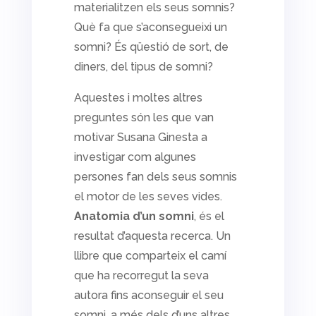
materialitzen els seus somnis?
Què fa que s’aconsegueixi un
somni? És qüestió de sort, de
diners, del tipus de somni?
Aquestes i moltes altres
preguntes són les que van
motivar Susana Ginesta a
investigar com algunes
persones fan dels seus somnis
el motor de les seves vides.
Anatomia d’un somni
, és el
resultat d’aquesta recerca. Un
llibre que comparteix el camí
que ha recorregut la seva
autora fins aconseguir el seu
somni, a més dels d’uns altres