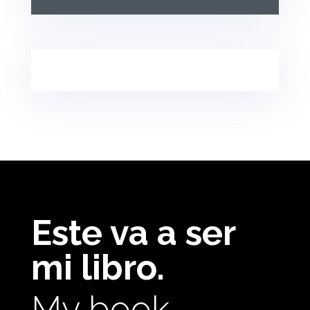
Este va a ser
mi libro.
My book