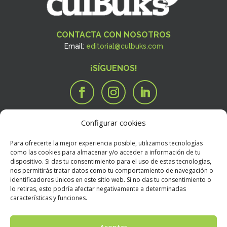
CONTACTA CON NOSOTROS
Email:
editorial@culbuks.com
¡SÍGUENOS!
Configurar cookies
SERVICIOS
Tengo una idea

Para ofrecerte la mejor experiencia posible, utilizamos tecnologías
Tengo un manuscrito
i
como las cookies para almacenar y/o acceder a información de tu
dispositivo. Si das tu consentimiento para el uso de estas tecnologías,
Necesito que alguien valore mi libro
R
nos permitirás tratar datos como tu comportamiento de navegación o
BOOKSTORE
identificadores únicos en este sitio web. Si no das tu consentimiento o
Condiciones Generales de Contratación
E
lo retiras, esto podría afectar negativamente a determinadas
características y funciones.
Política de devoluciones
E
Política de envíos
E
Aceptar