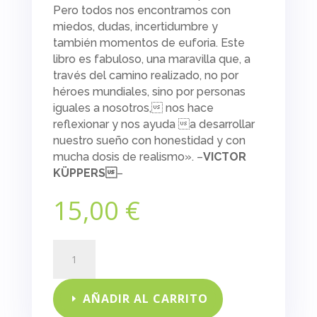
Pero todos nos encontramos con
miedos, dudas, incertidumbre y
también momentos de euforia. Este
libro es fabuloso, una maravilla que, a
través del camino realizado, no por
héroes mundiales, sino por personas
iguales a nosotros, nos hace
reflexionar y nos ayuda a desarrollar
nuestro sueño con honestidad y con
mucha dosis de realismo». –
VICTOR
KÜPPERS
–
15,00
€
Anatomía
de
un
sueño
AÑADIR AL CARRITO
cantidad