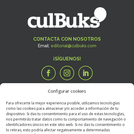
CONTACTA CON NOSOTROS
Email:
editorial@culbuks.com
¡SÍGUENOS!
Configurar cookies
SERVICIOS
Tengo una idea

Para ofrecerte la mejor experiencia posible, utilizamos tecnologías
Tengo un manuscrito
i
como las cookies para almacenar y/o acceder a información de tu
dispositivo. Si das tu consentimiento para el uso de estas tecnologías,
Necesito que alguien valore mi libro
R
nos permitirás tratar datos como tu comportamiento de navegación o
BOOKSTORE
identificadores únicos en este sitio web. Si no das tu consentimiento o
Condiciones Generales de Contratación
E
lo retiras, esto podría afectar negativamente a determinadas