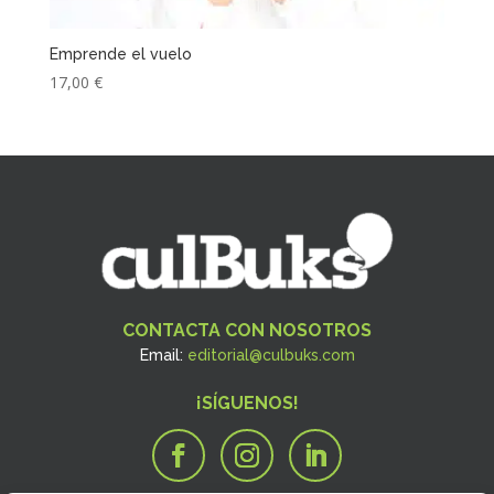
Emprende el vuelo
17,00
€
CONTACTA CON NOSOTROS
Email:
editorial@culbuks.com
¡SÍGUENOS!