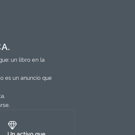
A.
e: un libro en la
No es un anuncio que
a.
rse.
Un activo que