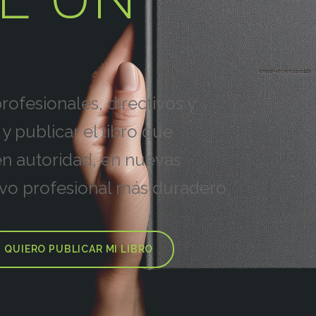
ofesionales, directivos y
y publicar el libro que
en autoridad, en nuevas
ivo profesional más duradero
QUIERO PUBLICAR MI LIBRO