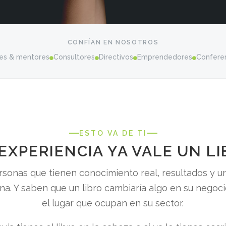
CONFÍAN EN NOSOTROS
es & mentores
Consultores
Directivos
Emprendedores
Confere




ESTO VA DE TI
EXPERIENCIA YA VALE UN L
sonas que tienen conocimiento real, resultados y 
na. Y saben que un libro cambiaría algo en su negoci
el lugar que ocupan en su sector.