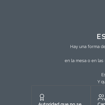
E
Hay una forma de
en la mesa o en las
E
Y q
Autoridad que no se
Cap