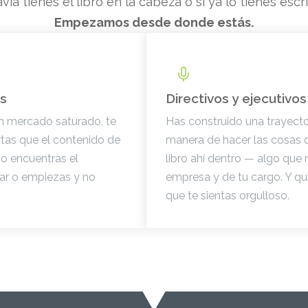
avía tienes el libro en la cabeza o si ya lo tienes escr
Empezamos desde donde estás.
es
Directivos y ejecutivos
 un mercado saturado, te
Has construido una trayector
ertas que el contenido de
manera de hacer las cosas 
no encuentras el
libro ahí dentro — algo que
r o empiezas y no
empresa y de tu cargo. Y qu
que te sientas orgulloso.