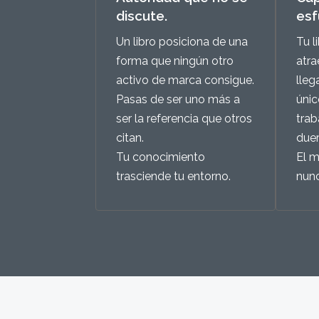
discute.
esf
Un libro posiciona de una
Tu l
forma que ningún otro
atra
activo de marca consigue.
lleg
Pasas de ser uno más a
únic
ser la referencia que otros
trab
citan.
due
Tu conocimiento
El m
trasciende tu entorno.
nun