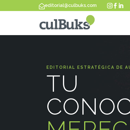
editorial@culbuks.com




EDITORIAL ESTRATÉGICA DE 
TU
CONOC
MEREC