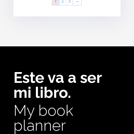
1
2
3
→
Este va a ser
mi libro.
My book
planner