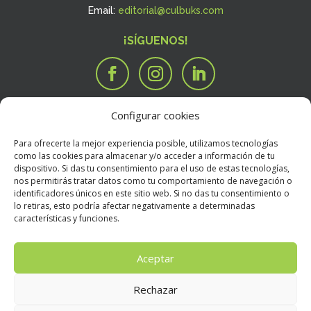
Email:
editorial@culbuks.com
¡SÍGUENOS!
Configurar cookies
SERVICIOS
Tengo una idea

Para ofrecerte la mejor experiencia posible, utilizamos tecnologías
Tengo un manuscrito
i
como las cookies para almacenar y/o acceder a información de tu
dispositivo. Si das tu consentimiento para el uso de estas tecnologías,
Necesito que alguien valore mi libro
R
nos permitirás tratar datos como tu comportamiento de navegación o
BOOKSTORE
identificadores únicos en este sitio web. Si no das tu consentimiento o
Condiciones Generales de Contratación
E
lo retiras, esto podría afectar negativamente a determinadas
características y funciones.
Política de devoluciones
E
Política de envíos
E
Aceptar
Rechazar
Aviso Legal
E