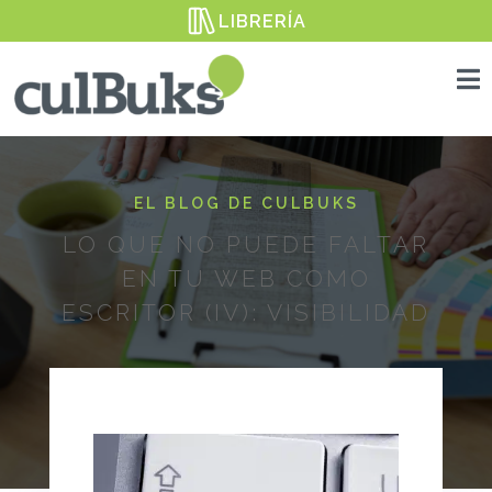
LIBRERÍA

EL BLOG DE CULBUKS
LO QUE NO PUEDE FALTAR
EN TU WEB COMO
ESCRITOR (IV): VISIBILIDAD