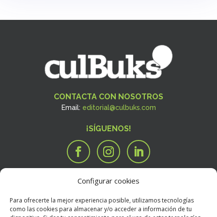
CONTACTA CON NOSOTROS
Email:
editorial@culbuks.com
¡SÍGUENOS!
Configurar cookies
SERVICIOS
Tengo una idea

Para ofrecerte la mejor experiencia posible, utilizamos tecnologías
Tengo un manuscrito
i
como las cookies para almacenar y/o acceder a información de tu