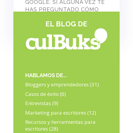
GOOGLE. SI ALGUNA VEZ TE
HAS PREGUNTADO CÓMO
MEJORAR LA VISIBILIDAD DE
EL BLOG DE
TU WEBSITE, SIGUE
LEYENDO.
HABLAMOS DE...
Bloggers y emprendedores
(31)
Casos de éxito
(6)
Entrevistas
(9)
Marketing para escritores
(12)
Recursos y herramientas para
escritores
(28)