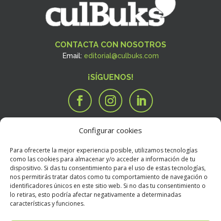
CONTACTA CON NOSOTROS
Email:
editorial@culbuks.com
¡SÍGUENOS!
Configurar cookies
SERVICIOS
Tengo una idea

Para ofrecerte la mejor experiencia posible, utilizamos tecnologías
Tengo un manuscrito
i
como las cookies para almacenar y/o acceder a información de tu
dispositivo. Si das tu consentimiento para el uso de estas tecnologías,
Necesito que alguien valore mi libro
R
nos permitirás tratar datos como tu comportamiento de navegación o
BOOKSTORE
identificadores únicos en este sitio web. Si no das tu consentimiento o
Condiciones Generales de Contratación
E
lo retiras, esto podría afectar negativamente a determinadas
características y funciones.
Política de devoluciones
E
Política de envíos
E