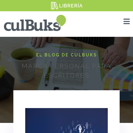
LIBRERÍA

EL BLOG DE CULBUKS
MARCA PERSONAL PARA
ESCRITORES