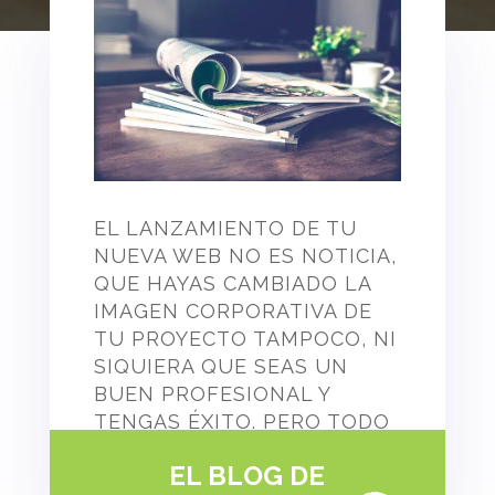
EL LANZAMIENTO DE TU
NUEVA WEB NO ES NOTICIA,
QUE HAYAS CAMBIADO LA
IMAGEN CORPORATIVA DE
TU PROYECTO TAMPOCO, NI
SIQUIERA QUE SEAS UN
BUEN PROFESIONAL Y
TENGAS ÉXITO. PERO TODO
ESTO PUEDE LLEGAR A
EL BLOG DE
SERLO CUANDO PUBLICAS