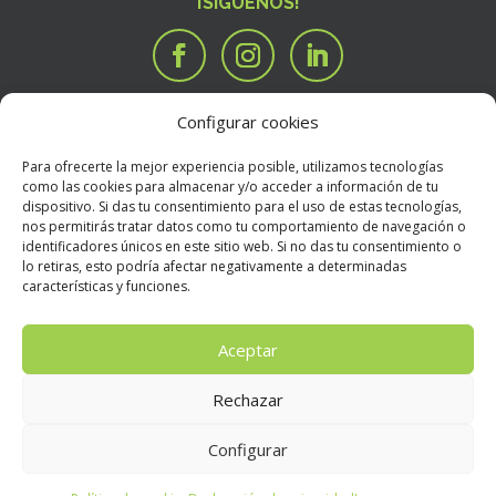
¡SÍGUENOS!
Configurar cookies
SERVICIOS
Tengo una idea

Para ofrecerte la mejor experiencia posible, utilizamos tecnologías
Tengo un manuscrito
i
como las cookies para almacenar y/o acceder a información de tu
dispositivo. Si das tu consentimiento para el uso de estas tecnologías,
Necesito que alguien valore mi libro
R
nos permitirás tratar datos como tu comportamiento de navegación o
BOOKSTORE
identificadores únicos en este sitio web. Si no das tu consentimiento o
Condiciones Generales de Contratación
E
lo retiras, esto podría afectar negativamente a determinadas
características y funciones.
Política de devoluciones
E
Política de envíos
E
Aceptar
Rechazar
Aviso Legal
E
Configurar
Política de privacidad
E
Condiciones de uso
E