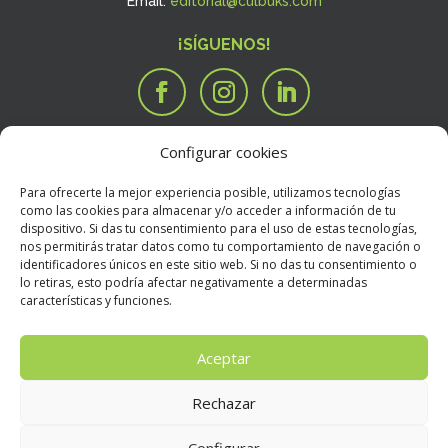
Email:
editorial@culbuks.com
¡SÍGUENOS!
Configurar cookies
SERVICIOS
Tengo una idea

Para ofrecerte la mejor experiencia posible, utilizamos tecnologías
Tengo un manuscrito
i
como las cookies para almacenar y/o acceder a información de tu
dispositivo. Si das tu consentimiento para el uso de estas tecnologías,
Necesito que alguien valore mi libro
R
nos permitirás tratar datos como tu comportamiento de navegación o
BOOKSTORE
identificadores únicos en este sitio web. Si no das tu consentimiento o
Condiciones Generales de Contratación
E
lo retiras, esto podría afectar negativamente a determinadas
características y funciones.
Política de devoluciones
E
Política de envíos
E
Aceptar
Rechazar
Aviso Legal
E
Configurar
Política de privacidad
E