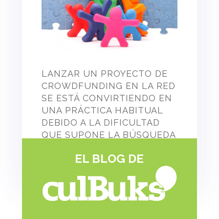
LANZAR UN PROYECTO DE
CROWDFUNDING EN LA RED
SE ESTÁ CONVIRTIENDO EN
UNA PRÁCTICA HABITUAL
DEBIDO A LA DIFICULTAD
QUE SUPONE LA BÚSQUEDA
DE FINANCIACIÓN PARA
EL BLOG DE
SACAR ADELANTE
PROYECTOS CULTURALES.