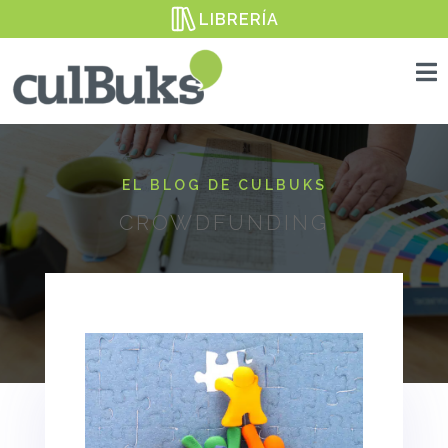
LIBRERÍA

EL BLOG DE CULBUKS
CROWDFUNDING