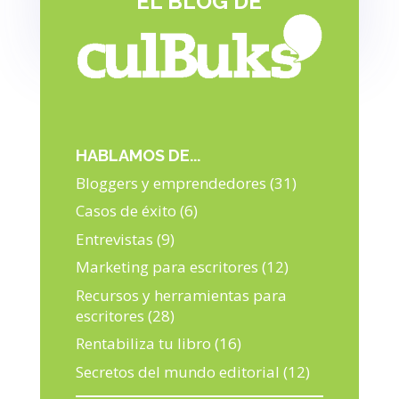
EL BLOG DE
BAMBALINAS DE LA TÉCNICA
DE LA ESCRITURA.
HABLAMOS DE...
Bloggers y emprendedores
(31)
Casos de éxito
(6)
Entrevistas
(9)
Marketing para escritores
(12)
Recursos y herramientas para
escritores
(28)
Rentabiliza tu libro
(16)
Secretos del mundo editorial
(12)