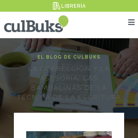
LIBRERÍA

EL BLOG DE CULBUKS
LA CORRECCIÓN Y LA
ASESORÍA: LAS
BAMBALINAS DE LA
TÉCNICA DE LA ESCRITURA