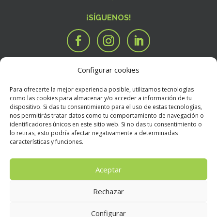
¡SÍGUENOS!
Configurar cookies
SERVICIOS
Tengo una idea

Para ofrecerte la mejor experiencia posible, utilizamos tecnologías
Tengo un manuscrito
i
como las cookies para almacenar y/o acceder a información de tu
dispositivo. Si das tu consentimiento para el uso de estas tecnologías,
Necesito que alguien valore mi libro
R
nos permitirás tratar datos como tu comportamiento de navegación o
BOOKSTORE
identificadores únicos en este sitio web. Si no das tu consentimiento o
Condiciones Generales de Contratación
E
lo retiras, esto podría afectar negativamente a determinadas
características y funciones.
Política de devoluciones
E
Política de envíos
E
Aceptar
Rechazar
Aviso Legal
E
Configurar
Política de privacidad
E