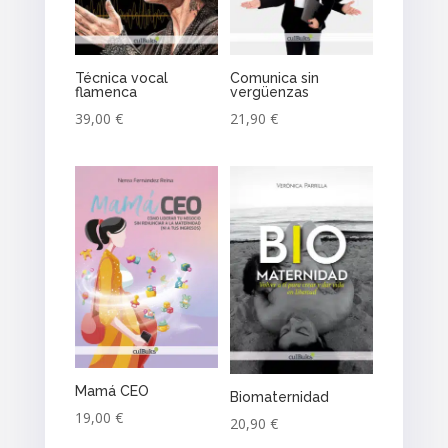
Técnica vocal
Comunica sin
flamenca
vergüenzas
39,00
€
21,90
€
Mamá CEO
Biomaternidad
19,00
€
20,90
€