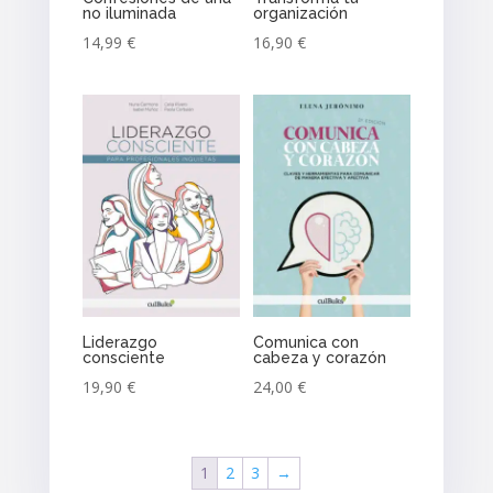
no iluminada
organización
14,99
€
16,90
€
Liderazgo
Comunica con
consciente
cabeza y corazón
19,90
€
24,00
€
1
2
3
→