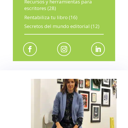
Recursos y herramientas para
escritores
(28)
Rentabiliza tu libro
(16)
Secretos del mundo editorial
(12)