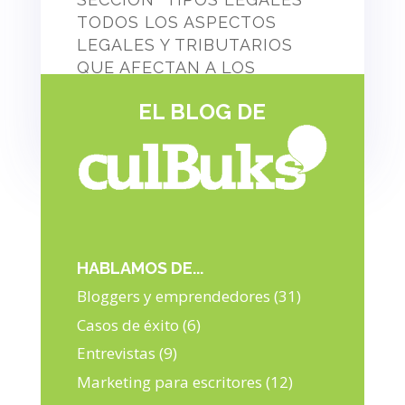
TODOS LOS ASPECTOS
LEGALES Y TRIBUTARIOS
QUE AFECTAN A LOS
ESCRITORES EN SU TAREA
EL BLOG DE
DE PUBLICAR Y VENDER SU
OBRA.
HABLAMOS DE...
Bloggers y emprendedores
(31)
Casos de éxito
(6)
Entrevistas
(9)
Marketing para escritores
(12)