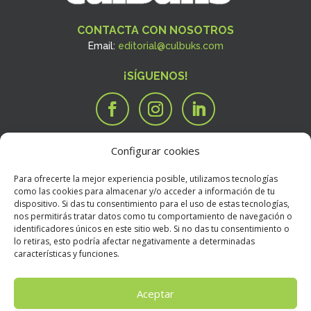
CONTACTA CON NOSOTROS
Email:
editorial@culbuks.com
¡SÍGUENOS!
Configurar cookies
SERVICIOS
Tengo una idea

Para ofrecerte la mejor experiencia posible, utilizamos tecnologías
Tengo un manuscrito
i
como las cookies para almacenar y/o acceder a información de tu
dispositivo. Si das tu consentimiento para el uso de estas tecnologías,
Necesito que alguien valore mi libro
R
nos permitirás tratar datos como tu comportamiento de navegación o
BOOKSTORE
identificadores únicos en este sitio web. Si no das tu consentimiento o
Condiciones Generales de Contratación
E
lo retiras, esto podría afectar negativamente a determinadas
características y funciones.
Política de devoluciones
E
Política de envíos
E
Aceptar