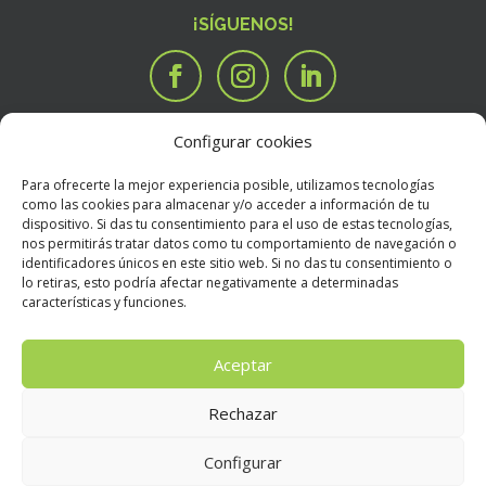
¡SÍGUENOS!
Configurar cookies
SERVICIOS
Tengo una idea

Para ofrecerte la mejor experiencia posible, utilizamos tecnologías
Tengo un manuscrito
i
como las cookies para almacenar y/o acceder a información de tu
dispositivo. Si das tu consentimiento para el uso de estas tecnologías,
Necesito que alguien valore mi libro
R
nos permitirás tratar datos como tu comportamiento de navegación o
BOOKSTORE
identificadores únicos en este sitio web. Si no das tu consentimiento o
Condiciones Generales de Contratación
E
lo retiras, esto podría afectar negativamente a determinadas
características y funciones.
Política de devoluciones
E
Política de envíos
E
Aceptar
Rechazar
Aviso Legal
E
Configurar
Política de privacidad
E