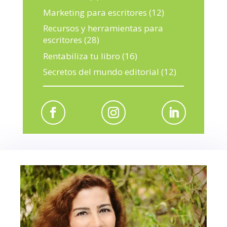
Marketing para escritores
(12)
Recursos y herramientas para
escritores
(28)
Rentabiliza tu libro
(16)
Secretos del mundo editorial
(12)