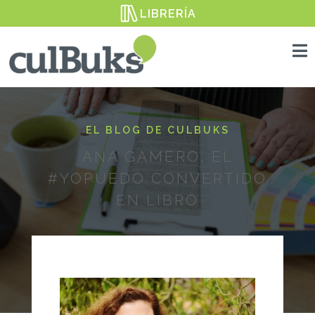
LIBRERÍA

EL BLOG DE CULBUKS
ANA GAMERO, EL
#YOPUEDO CONVERTIDO
EN LIBRO