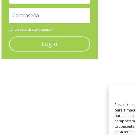
¿Olvidaste tu contraseña?
Login
Para ofrece
para almace
para el uso
comportamie
tu consenti
característi